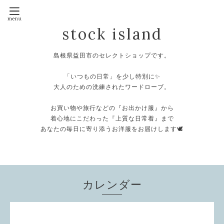
stock island
島根県益田市のセレクトショップです。
⁡
「いつもの日常」を少し特別に✨
大人のための洗練されたワードローブ。
⁡
お買い物や旅行などの『お出かけ服』から
着心地にこだわった『上質な日常着』まで
あなたの毎日に寄り添うお洋服をお届けします🕊️
⁡
カレンダー