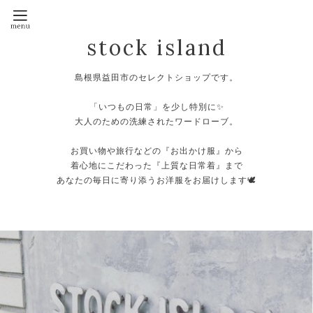
stock island
島根県益田市のセレクトショップです。
⁡
「いつもの日常」を少し特別に✨
大人のための洗練されたワードローブ。
⁡
お買い物や旅行などの『お出かけ服』から
着心地にこだわった『上質な日常着』まで
あなたの毎日に寄り添うお洋服をお届けします🕊️
⁡