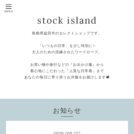
stock island
島根県益田市のセレクトショップです。
⁡
「いつもの日常」を少し特別に✨
大人のための洗練されたワードローブ。
⁡
お買い物や旅行などの『お出かけ服』から
着心地にこだわった『上質な日常着』まで
あなたの毎日に寄り添うお洋服をお届けします🕊️
⁡
お知らせ
2026
/
05
/
27