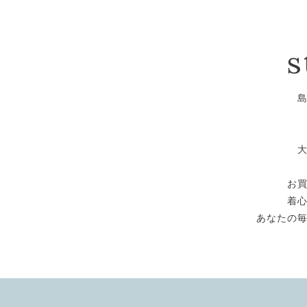
s
お
着
あなたの毎