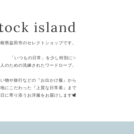
tock island
島根県益田市のセレクトショップです。
⁡
「いつもの日常」を少し特別に✨
大人のための洗練されたワードローブ。
⁡
買い物や旅行などの『お出かけ服』から
心地にこだわった『上質な日常着』まで
日に寄り添うお洋服をお届けします🕊️
⁡