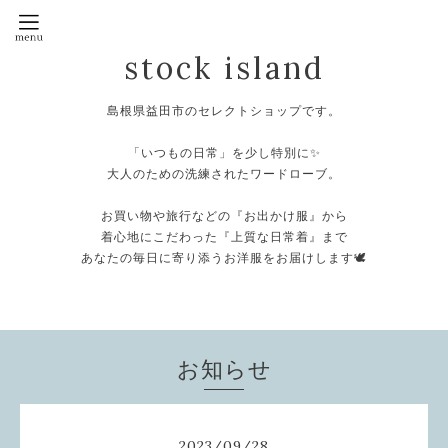
stock island
島根県益田市のセレクトショップです。
⁡
「いつもの日常」を少し特別に✨
大人のための洗練されたワードローブ。
⁡
お買い物や旅行などの『お出かけ服』から
着心地にこだわった『上質な日常着』まで
あなたの毎日に寄り添うお洋服をお届けします🕊️
⁡
お知らせ
2023
/
09
/
28