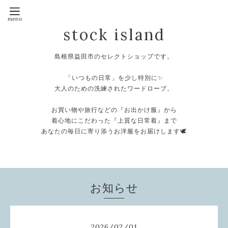
stock island
島根県益田市のセレクトショップです。
⁡
「いつもの日常」を少し特別に✨
大人のための洗練されたワードローブ。
⁡
お買い物や旅行などの『お出かけ服』から
着心地にこだわった『上質な日常着』まで
あなたの毎日に寄り添うお洋服をお届けします🕊️
⁡
お知らせ
2026
/
02
/
01