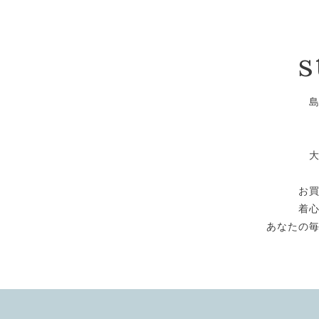
s
お
着
あなたの毎