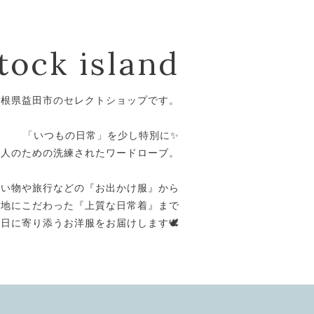
tock island
島根県益田市のセレクトショップです。
⁡
「いつもの日常」を少し特別に✨
大人のための洗練されたワードローブ。
⁡
買い物や旅行などの『お出かけ服』から
心地にこだわった『上質な日常着』まで
日に寄り添うお洋服をお届けします🕊️
⁡