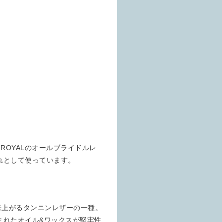
NROYALのオールブライドルレ
れとして使っています。
来上がるタンニンレザーの一種。
まれたオイル&ワックスが堅牢性