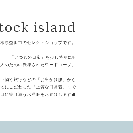
tock island
島根県益田市のセレクトショップです。
⁡
「いつもの日常」を少し特別に✨
大人のための洗練されたワードローブ。
⁡
買い物や旅行などの『お出かけ服』から
心地にこだわった『上質な日常着』まで
日に寄り添うお洋服をお届けします🕊️
⁡