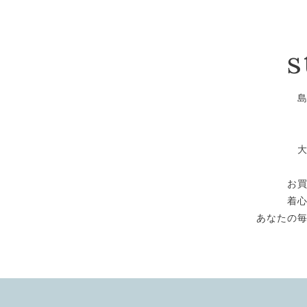
s
お
着
あなたの毎