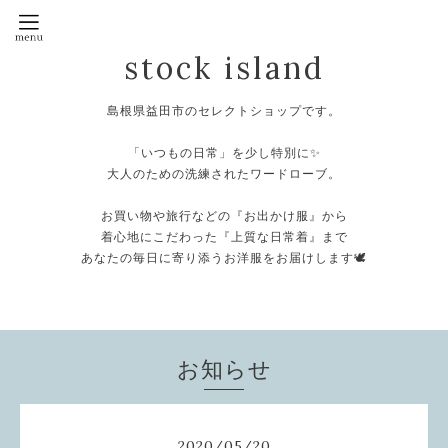
stock island
島根県益田市のセレクトショップです。
⁡
「いつもの日常」を少し特別に✨
大人のための洗練されたワードローブ。
⁡
お買い物や旅行などの『お出かけ服』から
着心地にこだわった『上質な日常着』まで
あなたの毎日に寄り添うお洋服をお届けします🕊️
⁡
お知らせ
2020
/
05
/
20