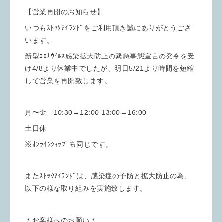
【営業再開のお知らせ】
いつもｽﾄｯｸｱｲﾗﾝﾄﾞをご利用頂き誠にありがとうござ
います。
新型ｺﾛﾅｳｲﾙｽ感染拡大防止の緊急事態宣言の発令を受
け4/8より休業中でしたが、明日5/21より時間を短縮
して営業を再開致します。
月〜金 10:30→12:00 13:00→16:00
土日休
※ｵﾝﾗｲﾝｼｮｯﾌﾟも同じです。
またｽﾄｯｸｱｲﾗﾝﾄﾞは、感染症の予防と拡大防止の為、
以下の様な取り組みを実施致します。
＊お客様へのお願い＊