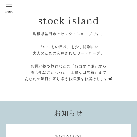
stock island
島根県益田市のセレクトショップです。
⁡
「いつもの日常」を少し特別に✨
大人のための洗練されたワードローブ。
⁡
お買い物や旅行などの『お出かけ服』から
着心地にこだわった『上質な日常着』まで
あなたの毎日に寄り添うお洋服をお届けします🕊️
⁡
お知らせ
2021
/
06
/
21