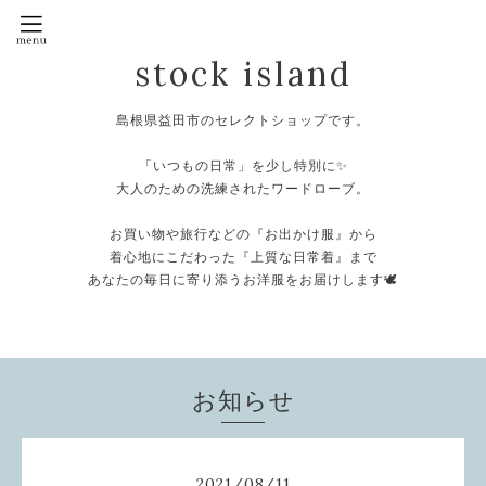
stock island
島根県益田市のセレクトショップです。
⁡
「いつもの日常」を少し特別に✨
大人のための洗練されたワードローブ。
⁡
お買い物や旅行などの『お出かけ服』から
着心地にこだわった『上質な日常着』まで
あなたの毎日に寄り添うお洋服をお届けします🕊️
⁡
お知らせ
2021
/
08
/
11