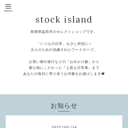
stock island
島根県益田市のセレクトショップです。
⁡
「いつもの日常」を少し特別に✨
大人のための洗練されたワードローブ。
⁡
お買い物や旅行などの『お出かけ服』から
着心地にこだわった『上質な日常着』まで
あなたの毎日に寄り添うお洋服をお届けします🕊️
⁡
お知らせ
2023
/
05
/
14