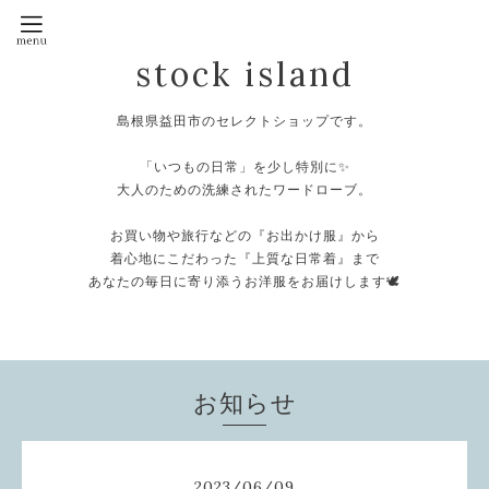
stock island
島根県益田市のセレクトショップです。
⁡
「いつもの日常」を少し特別に✨
大人のための洗練されたワードローブ。
⁡
お買い物や旅行などの『お出かけ服』から
着心地にこだわった『上質な日常着』まで
あなたの毎日に寄り添うお洋服をお届けします🕊️
⁡
お知らせ
2023
/
06
/
09