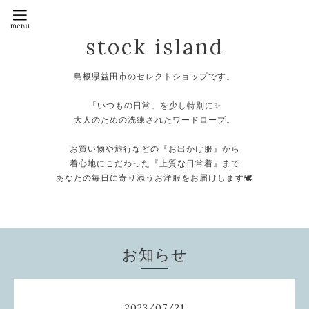
stock island
島根県益田市のセレクトショップです。
⁡
「いつもの日常」を少し特別に✨
大人のための洗練されたワードローブ。
⁡
お買い物や旅行などの『お出かけ服』から
着心地にこだわった『上質な日常着』まで
あなたの毎日に寄り添うお洋服をお届けします🕊️
⁡
お知らせ
2023
/
07
/
21