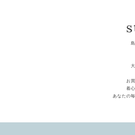
s
お
着
あなたの毎