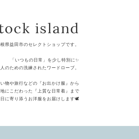
tock island
島根県益田市のセレクトショップです。
⁡
「いつもの日常」を少し特別に✨
大人のための洗練されたワードローブ。
⁡
買い物や旅行などの『お出かけ服』から
心地にこだわった『上質な日常着』まで
日に寄り添うお洋服をお届けします🕊️
⁡